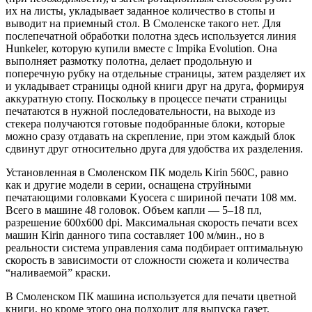
их на листы, укладывает заданное количество в стопы и
выводит на приемный стол. В Смоленске такого нет. Для
послепечатной обработки полотна здесь используется линия
Hunkeler, которую купили вместе с Impika Evolution. Она
выполняет размотку полотна, делает продольную и
поперечную рубку на отдельные страницы, затем разделяет их
и укладывает страницы одной книги друг на друга, формируя
аккуратную стопу. Поскольку в процессе печати страницы
печатаются в нужной последовательности, на выходе из
стекера получаются готовые подобранные блоки, которые
можно сразу отдавать на скрепление, при этом каждый блок
сдвинут друг относительно друга для удобства их разделения.
Установленная в Смоленском ПК модель Kirin 560C, равно
как и другие модели в серии, оснащена струйными
печатающими головками Kyocera с шириной печати 108 мм.
Всего в машине 48 головок. Объем капли — 5–18 пл,
разрешение 600х600 dpi. Максимальная скорость печати всех
машин Kirin данного типа составляет 100 м/мин., но в
реальности система управления сама подбирает оптимальную
скорость в зависимости от сложности сюжета и количества
“наливаемой” краски.
В Смоленском ПК машина используется для печати цветной
книги, но кроме этого она подходит для выпуска газет,