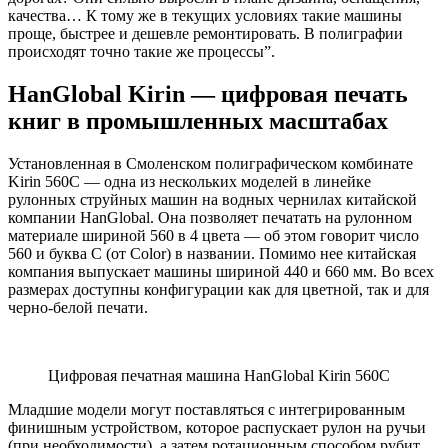
качества… К тому же в текущих условиях такие машины
проще, быстрее и дешевле ремонтировать. В полиграфии
происходят точно такие же процессы”.
HanGlobal Kirin — цифровая печать
книг в промышленных масштабах
Установленная в Смоленском полиграфическом комбинате
Kirin 560C — одна из нескольких моделей в линейке
рулонных струйных машин на водных чернилах китайской
компании HanGlobal. Она позволяет печатать на рулонном
материале шириной 560 в 4 цвета — об этом говорит число
560 и буква С (от Color) в названии. Помимо нее китайская
компания выпускает машины шириной 440 и 660 мм. Во всех
размерах доступны конфигурации как для цветной, так и для
черно-белой печати.
Цифровая печатная машина HanGlobal Kirin 560C
Младшие модели могут поставляться с интегрированным
финишным устройством, которое распускает рулон на ручьи
(при необходимости), а затем ротационным способом рубит