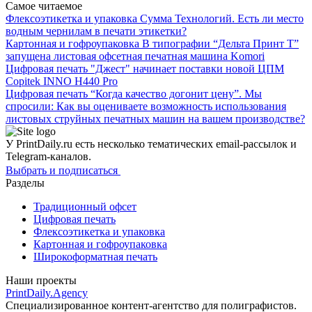
Самое читаемое
Флексоэтикетка и упаковка
Сумма Технологий.
Есть ли место
водным чернилам в печати этикетки?
Картонная и гофроупаковка
В типографии “Дельта Принт Т”
запущена листовая офсетная печатная машина Komori
Цифровая печать
"Джест" начинает поставки новой ЦПМ
Copitek INNO H440 Pro
Цифровая печать
“Когда качество догонит цену”.
Мы
спросили: Как вы оцениваете возможность использования
листовых струйных печатных машин на вашем производстве?
У PrintDaily.ru есть несколько тематических email-рассылок и
Telegram-каналов.
Выбрать и подписаться
Разделы
Традиционный офсет
Цифровая печать
Флексоэтикетка и упаковка
Картонная и гофроупаковка
Широкоформатная печать
Наши проекты
PrintDaily.Agency
Специализированное контент-агентство для полиграфистов.