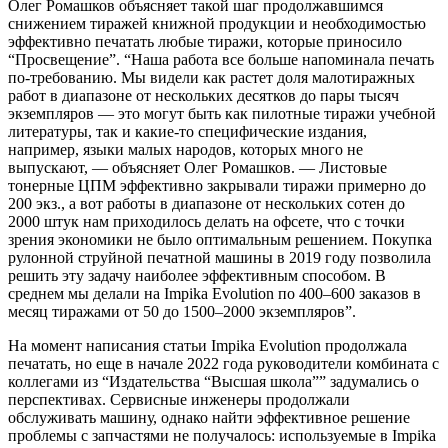
Олег Ромашков объясняет такой шаг продолжавшимся
снижением тиражей книжной продукции и необходимостью
эффективно печатать любые тиражи, которые приносило
“Просвещение”. “Наша работа все больше напоминала печать
по-требованию. Мы видели как растет доля малотиражных
работ в диапазоне от нескольких десятков до пары тысяч
экземпляров — это могут быть как пилотные тиражи учебной
литературы, так и какие-то специфические издания,
например, языки малых народов, которых много не
выпускают, — объясняет Олег Ромашков. — Листовые
тонерные ЦПМ эффективно закрывали тиражи примерно до
200 экз., а вот работы в диапазоне от нескольких сотен до
2000 штук нам приходилось делать на офсете, что с точки
зрения экономики не было оптимальным решением. Покупка
рулонной струйной печатной машины в 2019 году позволила
решить эту задачу наиболее эффективным способом. В
среднем мы делали на Impika Evolution по 400–600 заказов в
месяц тиражами от 50 до 1500–2000 экземпляров”.
На момент написания статьи Impika Evolution продолжала
печатать, но еще в начале 2022 года руководители комбината с
коллегами из “Издательства “Высшая школа”” задумались о
перспективах. Сервисные инженеры продолжали
обслуживать машину, однако найти эффективное решение
проблемы с запчастями не получалось: используемые в Impika