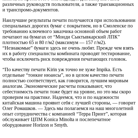
различных руководств пользователя, а также транзакционных
и транспромо-документов.
Наилучшие результаты печати получаются при использовании
специальных дорогих бумаг с покрытием, но в Смоленске по
требованию ключевого заказчика основной объем работ
печатают на бумагах от “Монди Сыктывкарский ЛПК”
плотностью 65 и 80 г/м2 (максимум — 157 г/м2).
“Незнакомые” бумаги здесь не очень любят. Прежде чем взять
их в работу специалисты комбината проводят тестирование,
чтобы исключить риск повреждения печатающих головок.
“По качеству печати Kirin уж точно не хуже Impika. Есть
отдельные “тонкие нюансы”, но в целом качество печати
полностью соответствует, как говорится, лучшим мировым
аналогам. Экономические расчеты показывают, что
себестоимость печати тоже будет на уровне, но это мы скоро
проверим на практике. Надеемся, что и по надежности
китайская машина проявит себя с лучшей стороны, — говорит
Олег Ромашков. — Здесь мы полагаемся на наш многолетний
опыт сотрудничества с компанией “Терра Принт”, которая
обслуживает ЦПМ Konica Minolta и послепечатное
оборудование Horizon и Smyth.