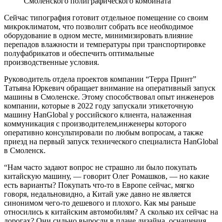
Смоленского полиграфического комбината
Сейчас типография готовит отдельное помещение со своим
микроклиматом, что позволит собрать все необходимое
оборудование в одном месте, минимизировать влияние
перепадов влажности и температуры при транспортировке
полуфабрикатов и обеспечить оптимальные
производственные условия.
Руководитель отдела проектов компании “Терра Принт”
Татьяна Юркевич обращает внимание на оперативный запуск
машины в Смоленске. Этому способствовал опыт инженеров
компании, которые в 2022 году запускали этикеточную
машину HanGlobal у российского клиента, налаженная
коммуникация с производителем,инженеры которого
оперативно консультировали по любым вопросам, а также
приезд на первый запуск технического специалиста HanGlobal
в Смоленск.
“Нам часто задают вопрос не страшно ли было покупать
китайскую машину, — говорит Олег Ромашков, — но какие
есть варианты? Покупать что-то в Европе сейчас, мягко
говоря, недальновидно, а Китай уже давно не является
синонимом чего-то дешевого и плохого. Как мы раньше
относились к китайским автомобилям? А сколько их сейчас на
дорогах? Они сильно выросли в плане дизайна, оснащения,