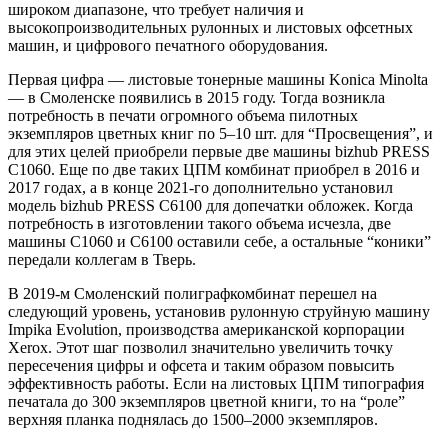
широком диапазоне, что требует наличия и
высокопроизводительных рулонных и листовых офсетных
машин, и цифрового печатного оборудования.
Первая цифра — листовые тонерные машины Konica Minolta
— в Смоленске появились в 2015 году. Тогда возникла
потребность в печати огромного объема пилотных
экземпляров цветных книг по 5–10 шт. для “Просвещения”, и
для этих целей приобрели первые две машины bizhub PRESS
C1060. Еще по две таких ЦПМ комбинат приобрел в 2016 и
2017 годах, а в конце 2021-го дополнительно установил
модель bizhub PRESS C6100 для допечатки обложек. Когда
потребность в изготовлении такого объема исчезла, две
машины C1060 и C6100 оставили себе, а остальные “коники”
передали коллегам в Тверь.
В 2019-м Смоленский полиграфкомбинат перешел на
следующий уровень, установив рулонную струйную машину
Impika Evolution, производства американской корпорации
Xerox. Этот шаг позволил значительно увеличить точку
пересечения цифры и офсета и таким образом повысить
эффективность работы. Если на листовых ЦПМ типография
печатала до 300 экземпляров цветной книги, то на “роле”
верхняя планка поднялась до 1500–2000 экземпляров.