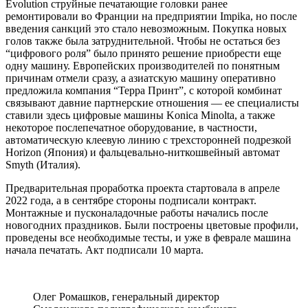
Evolution струйные печатающие головки ранее
ремонтировали во Франции на предприятии Impika, но после
введения санкций это стало невозможным. Покупка новых
голов также была затруднительной. Чтобы не остаться без
“цифрового роля” было принято решение приобрести еще
одну машину. Европейских производителей по понятным
причинам отмели сразу, а азиатскую машину оперативно
предложила компания “Терра Принт”, с которой комбинат
связывают давние партнерские отношения — ее специалисты
ставили здесь цифровые машины Konica Minolta, а также
некоторое послепечатное оборудование, в частности,
автоматическую клеевую линию с трехсторонней подрезкой
Horizon (Япония) и фальцевально-ниткошвейный автомат
Smyth (Италия).
Предварительная проработка проекта стартовала в апреле
2022 года, а в сентябре стороны подписали контракт.
Монтажные и пусконаладочные работы начались после
новогодних праздников. Были построены цветовые профили,
проведены все необходимые тесты, и уже в феврале машина
начала печатать. Акт подписали 10 марта.
Олег Ромашков, генеральный директор