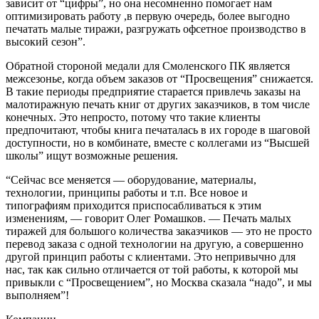
зависит от “цифры”, но она несомненно помогает нам
оптимизировать работу ,в первую очередь, более выгодно
печатать малые тиражи, разгружать офсетное производство в
высокий сезон”.
Обратной стороной медали для Смоленского ПК является
межсезонье, когда объем заказов от “Просвещения” снижается.
В такие периоды предприятие старается привлечь заказы на
малотиражную печать книг от других заказчиков, в том числе
конечных. Это непросто, потому что такие клиенты
предпочитают, чтобы книга печаталась в их городе в шаговой
доступности, но в комбинате, вместе с коллегами из “Высшей
школы” ищут возможные решения.
“Сейчас все меняется — оборудование, материалы,
технологии, принципы работы и т.п. Все новое и
типографиям приходится приспосабливаться к этим
изменениям, — говорит Олег Ромашков. — Печать малых
тиражей для большого количества заказчиков — это не просто
перевод заказа с одной технологии на другую, а совершенно
другой принцип работы с клиентами. Это непривычно для
нас, так как сильно отличается от той работы, к которой мы
привыкли с “Просвещением”, но Москва сказала “надо”, и мы
выполняем”!