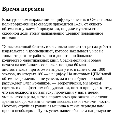
Время перемен
В натуральном выражении на цифровую печать в Смоленском
полиграфкомбинате сегодня приходится 1–2% от общего
объема выпускаемой продукции, но даже с учетом столь
скромной доли этому направлению уделяют повышенное
внимание.
“У нас сезонный бизнес, и он сильно зависит от ритма работы
издательства “Просвещение”, которое заказывает у нас не
только тиражные работы, но и достаточно большое
количество малотиражных книг. Среднемесячный объем
печати на комбинате составляет порядка 60 млн
листооттисков, при этом на апрель у нас в плане стоит 300
заказов, из которых 180 — на цифру. На листовых ЦПМ такой
объем не сделаешь — не успеем, да и цена будет высокой, —
рассуждает Олег Ромашков. — Теоретически, мы можем
сделать их на офсетном оборудовании, но это приведет к тому,
что возможности по выпуску продукции у нас в целом
уменьшатся в разы, а это неприемлемо для заказчика с точки
зрения как сроков выполнения заказов, так и экономичности.
Поэтому струйная рулонная машина в такие периоды нам
просто необходима. Пусть успех нашего бизнеса напрямую не