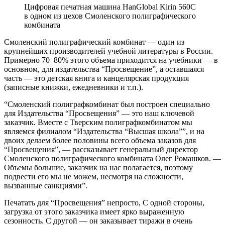
Цифровая печатная машина HanGlobal Kirin 560C
в одном из цехов Смоленского полиграфического
комбината
Смоленский полиграфический комбинат — один из
крупнейших производителей учебной литературы в России.
Примерно 70–80% этого объема приходится на учебники — в
основном, для издательства “Просвещение”, а оставшаяся
часть — это детская книга и канцелярская продукция
(записные книжки, ежедневники и т.п.).
“Смоленский полиграфкомбинат был построен специально
для Издательства “Просвещения” — это наш ключевой
заказчик. Вместе с Тверским полиграфкомбинатом мы
являемся филиалом “Издательства “Высшая школа””, и на
двоих делаем более половины всего объема заказов для
“Просвещения”, — рассказывает генеральный директор
Смоленского полиграфического комбината Олег Ромашков. —
Объемы большие, заказчик на нас полагается, поэтому
подвести его мы не можем, несмотря на сложности,
вызванные санкциями”.
Печатать для “Просвещения” непросто, С одной стороны,
загрузка от этого заказчика имеет ярко выраженную
сезонность. С другой — он заказывает тиражи в очень