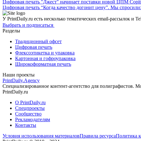
Цифровая печать
"Джест" начинает поставки новой ЦПМ Copi
Цифровая печать
“Когда качество догонит цену”.
Мы спросили:
У PrintDaily.ru есть несколько тематических email-рассылок и T
Выбрать и подписаться
Разделы
Традиционный офсет
Цифровая печать
Флексоэтикетка и упаковка
Картонная и гофроупаковка
Широкоформатная печать
Наши проекты
PrintDaily.Agency
Специализированное контент-агентство для полиграфистов. Мож
PrintDaily.ru
О PrintDaily.ru
Спецпроекты
Сообщество
Рекламодателям
Контакты
Условия использования материалов
Правила ресурса
Политика 