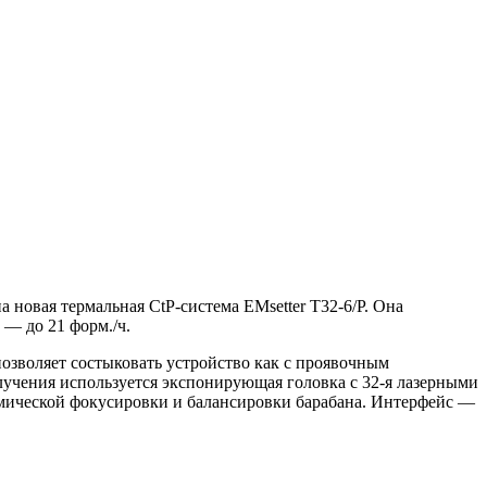
овая термальная CtP-система EMsetter Т32-6/P. Она
 — до 21 форм./ч.
озволяет состыковать устройство как с проявочным
злучения используется экспонирующая головка с 32-я лазерными
амической фокусировки и балансировки барабана. Интерфейс —