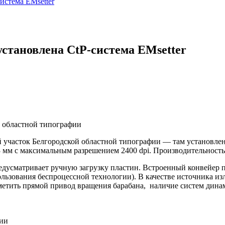
истема EMsetter
установлена CtP-система EMsetter
й областной типографии
сток Белгородской областной типографии — там установлена н
 мм с максимальным разрешением 2400 dpi. Производительность
едусматривает ручную загрузку пластин. Встроенный конвейер п
пользования беспроцессной технологии). В качестве источника и
тметить прямой привод вращения барабана, наличие систем дин
фии