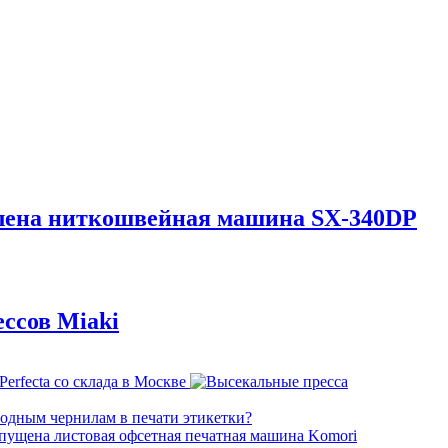
влена ниткошвейная машина SX-340DP
ссов Miaki
водным чернилам в печати этикетки?
пущена листовая офсетная печатная машина Komori