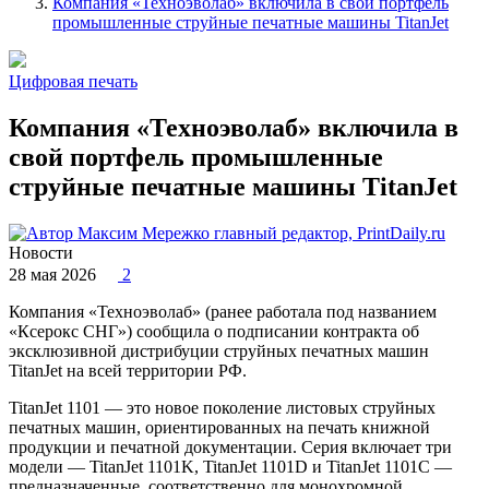
Компания «Техноэволаб» включила в свой портфель
промышленные струйные печатные машины TitanJet
Цифровая печать
Компания «Техноэволаб» включила в
свой портфель промышленные
струйные печатные машины TitanJet
Максим Мережко
главный редактор, PrintDaily.ru
Новости
28 мая 2026
2
Компания «Техноэволаб» (ранее работала под названием
«Ксерокс СНГ») сообщила о подписании контракта об
эксклюзивной дистрибуции струйных печатных машин
TitanJet на всей территории РФ.
TitanJet 1101 — это новое поколение листовых струйных
печатных машин, ориентированных на печать книжной
продукции и печатной документации. Серия включает три
модели — TitanJet 1101K, TitanJet 1101D и TitanJet 1101C —
предназначенные, соответственно для монохромной,