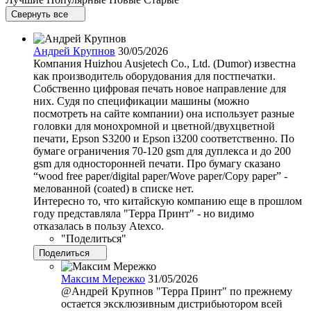
Свернуть все
Андрей Крупнов
30/05/2026
Компания Huizhou Ausjetech Co., Ltd. (Dumor) известна
как производитель оборудования для постпечатки.
Собственно цифровая печать новое направление для
них. Судя по спецификации машины (можно
посмотреть на сайте компании) она использует разные
головки для монохромной и цветной/двухцветной
печати, Epson S3200 и Epson i3200 соответственно. По
бумаге ограничения 70-120 gsm для дуплекса и до 200
gsm для односторонней печати. Про бумагу сказано
“wood free paper/digital paper/Wove paper/Copy paper” -
мелованной (coated) в списке нет.
Интересно то, что китайскую компанию еще в прошлом
году представляла "Терра Принт" - но видимо
отказалась в пользу Atexco.
​​"Поделиться"
Поделиться
Максим Мережко
31/05/2026
@Андрей Крупнов
"Терра Принт" по прежнему
остается эксклюзивным дистрибьютором всей