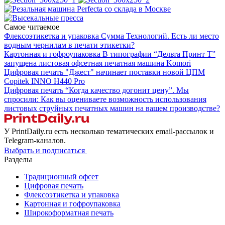
Самое читаемое
Флексоэтикетка и упаковка
Сумма Технологий.
Есть ли место
водным чернилам в печати этикетки?
Картонная и гофроупаковка
В типографии “Дельта Принт Т”
запущена листовая офсетная печатная машина Komori
Цифровая печать
"Джест" начинает поставки новой ЦПМ
Copitek INNO H440 Pro
Цифровая печать
“Когда качество догонит цену”.
Мы
спросили: Как вы оцениваете возможность использования
листовых струйных печатных машин на вашем производстве?
У PrintDaily.ru есть несколько тематических email-рассылок и
Telegram-каналов.
Выбрать и подписаться
Разделы
Традиционный офсет
Цифровая печать
Флексоэтикетка и упаковка
Картонная и гофроупаковка
Широкоформатная печать