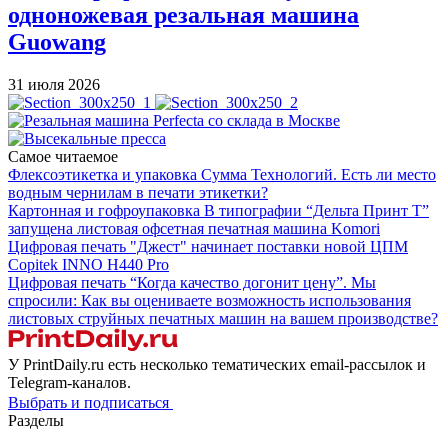
одноножевая резальная машина
Guowang
31 июля 2026
Самое читаемое
Флексоэтикетка и упаковка
Сумма Технологий.
Есть ли место
водным чернилам в печати этикетки?
Картонная и гофроупаковка
В типографии “Дельта Принт Т”
запущена листовая офсетная печатная машина Komori
Цифровая печать
"Джест" начинает поставки новой ЦПМ
Copitek INNO H440 Pro
Цифровая печать
“Когда качество догонит цену”.
Мы
спросили: Как вы оцениваете возможность использования
листовых струйных печатных машин на вашем производстве?
У PrintDaily.ru есть несколько тематических email-рассылок и
Telegram-каналов.
Выбрать и подписаться
Разделы