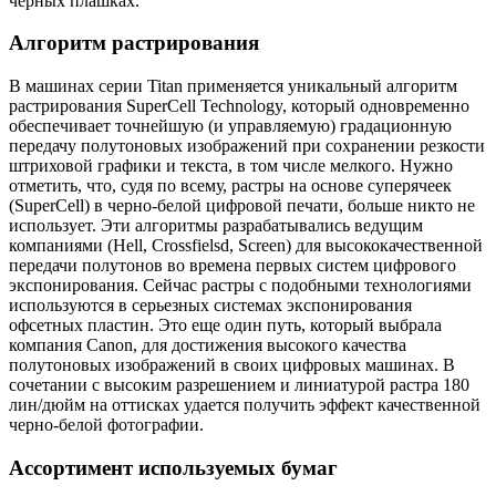
черных плашках.
Алгоритм растрирования
В машинах серии Titan применяется уникальный алгоритм
растрирования SuрerCell Technology, который одновременно
обеспечивает точнейшую (и управляемую) градационную
передачу полутоновых изображений при сохранении резкости
штриховой графики и текста, в том числе мелкого. Нужно
отметить, что, судя по всему, растры на основе суперячеек
(SuperСell) в черно-белой цифровой печати, больше никто не
использует. Эти алгоритмы разрабатывались ведущим
компаниями (Hell, Crossfielsd, Screen) для высококачественной
передачи полутонов во времена первых систем цифрового
экспонирования. Сейчас растры с подобными технологиями
используются в серьезных системах экспонирования
офсетных пластин. Это еще один путь, который выбрала
компания Canon, для достижения высокого качества
полутоновых изображений в своих цифровых машинах. В
сочетании с высоким разрешением и линиатурой растра 180
лин/дюйм на оттисках удается получить эффект качественной
черно-белой фотографии.
Ассортимент используемых бумаг