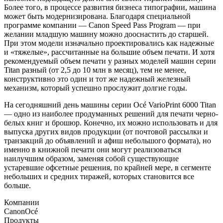
Более того, в процессе развития бизнеса типографии, машина
может быть модернизирована. Благодаря специальной
программе компании — Canon Speed Pass Program — при
желании младшую машину можно дооснастить до старшей.
При этом модели изначально проектировались как надежные
и «тяжелые», рассчитанные на большие объем печати. И хотя
рекомендуемый объем печати у разных моделей машин серии
Titan разный (от 2,5 до 10 млн в месяц), тем не менее,
конструктивно это один и тот же надежный железный
механизм, который успешно прослужит долгие годы.
На сегодняшний день машины серии Océ VarioPrint 6000 Titan
— одно из наиболее продуманных решений для печати черно-
белых книг и брошюр. Конечно, их можно использовать и для
выпуска других видов продукции (от почтовой рассылки и
транзакций до объявлений и афиш небольшого формата), но
именно в книжной печати они могут реализоваться
наилучшим образом, заменяя собой существующие
устаревшие офсетные решения, по крайней мере, в сегменте
небольших и средних тиражей, которых становится все
больше.
Компании
Canon
Océ
Продукты