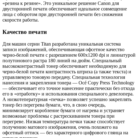
«резина к резине». Это уникальное решение Canon для
двусторонней печати обеспечивает идеальное совмещение
лица с оборотом при двусторонней печати без снижения
скорости работы.
Качество печати
Для машин серии Titan разработана уникальная система
записи изображений, обеспечивающая офсетное качество
черно-белой печати с разрешением 600х1200 dpi и линиатурой
полутонового растра 180 линий на дюйм. Специальный
высококонтрастный тонер обеспечивает необходимую для
черно-белой печати контрастность штриха (а также текста) и
управляемую тоновую передачу. Специальная технология
нанесения и закрепления тонера — Océ Copy Press Technology
— обеспечивает его точное нанесение практически без отхода
его в «отработку» и использования специального девелопера.
А низкотепературная «печка» позволяет успешно закреплять
тонер без перегрева бумаги, что, в свою очередь,
минимизирует коробление бумаги от нагрева и устраняет
возможные проблемы с растрескиванием тонера при
перегреве. Низкая температура печки также способствует
получению матового изображения, очень похожего на
офсетный оттиск — без характерного цифрового глянца на