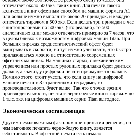
отпечатает около 500 экз. таких книг. Для печати такого
количества книг офсетным способом на машине формата А1
или больше нужно выполнить около 20 приладок, и каждую
отпечатать тиражом в 500 экз. Если делать три приладки в час
с листопрогонами по 500 экз. (что реально), то 500
аналогичных книг можно отпечатать примерно за 7 часов, что
в целом близко к возможностям цифровых машин Titan. При
больших тиражах среднестатистический офсет будет
выигрывать в скорости, но тут нужно учитывать, что быстро
прилаживаться можно на относительно современных
офсетных машинах. На машинах старых, с механическим
управлением или простых рулонных приладка будет длиться
дольше, а значит, у цифровой печати преимуществ больше.
Помимо этого, стоит учесть, что если книгу на цифровой
машине печатать 8-страничными тетрадями, то
производительность будет выше. Так что с точки зрения
производительности, печатать черно-белые книги тиражом до
1 тыс. экз. на цифровых машинах серии Titan выгоднее.
Экономическая составляющая
Другим немаловажным фактором при принятии решения, на
чем выгоднее печатать черно-белую книгу, является
себестоимость. В офсетной печати есть немало