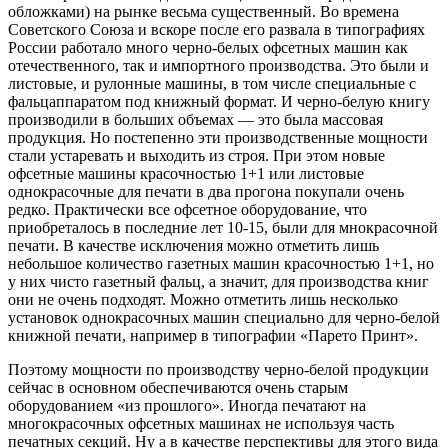
обложками) на рынке весьма существенный. Во времена
Советского Союза и вскоре после его развала в типографиях
России работало много черно-белых офсетных машин как
отечественного, так и импортного производства. Это были и
листовые, и рулонные машины, в том числе специальные с
фальцаппаратом под книжный формат. И черно-белую книгу
производили в больших объемах — это была массовая
продукция. Но постепенно эти производственные мощности
стали устаревать и выходить из строя. При этом новые
офсетные машины красочностью 1+1 или листовые
однокрасочные для печати в два прогона покупали очень
редко. Практически все офсетное оборудование, что
приобреталось в последние лет 10-15, были для мнокрасочной
печати. В качестве исключения можно отметить лишь
небольшое количество газетных машин красочностью 1+1, но
у них чисто газетный фальц, а значит, для производства книг
они не очень подходят. Можно отметить лишь несколько
установок однокрасочных машин специально для черно-белой
книжной печати, например в типографии «Парето Принт».
Поэтому мощности по производству черно-белой продукции
сейчас в основном обеспечиваются очень старым
оборудованием «из прошлого». Иногда печатают на
многокрасочных офсетных машинах не используя часть
печатных секций. Ну а в качестве перспективы для этого вида