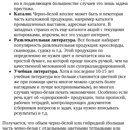
но в подавляющем большинстве случаев это лишь задача
престижа.
Каталог.
Черно-белой вполне может быть и некоторая
часть каталожной продукции, например каталоги
промышленных выставок, адресные каталоги. В
западных странах есть еще каталоги акций с текущими
котировками, впрочем, все это уходит интернет.
Развлекательная литература.
Все больше набирает
популярность развлекательная продукция: кроссворды,
сканворды, судоку и т.д. Этой продукции по
определению не нужен цвет и печатается она на
простой бумаге, на которой проще писать ручкой, чем на
качественной мелованной или суперкаландрированной.
Учебная литература.
Хотя в последние 10-15 лет
учебная литература все больше становится цветной (все
же при помощи цвета многое можно сделать более
наглядным и лучше воспринимаемым), во многих
случаях черно-белая печать экономичнее. Особенно если
речь идет об «одноразовой» продукции, типа прописей,
рабочих тетрадей, контролирующих документов
(сборников вопросов и задач, куда нужно вписывать
результаты) и т.д.
Получается, что объем черно-белой или гибридной (большая
часть черно-белая с отдельными цветными тетрадками или