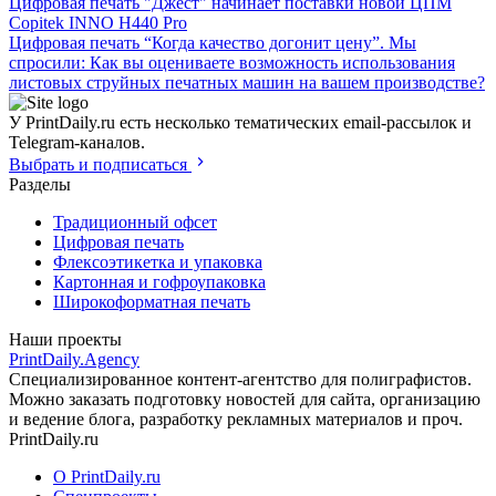
Цифровая печать
"Джест" начинает поставки новой ЦПМ
Copitek INNO H440 Pro
Цифровая печать
“Когда качество догонит цену”.
Мы
спросили: Как вы оцениваете возможность использования
листовых струйных печатных машин на вашем производстве?
У PrintDaily.ru есть несколько тематических email-рассылок и
Telegram-каналов.
Выбрать и подписаться
Разделы
Традиционный офсет
Цифровая печать
Флексоэтикетка и упаковка
Картонная и гофроупаковка
Широкоформатная печать
Наши проекты
PrintDaily.Agency
Специализированное контент-агентство для полиграфистов.
Можно заказать подготовку новостей для сайта, организацию
и ведение блога, разработку рекламных материалов и проч.
PrintDaily.ru
О PrintDaily.ru