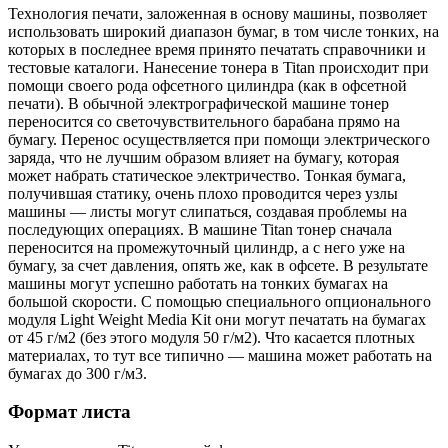
Технология печати, заложенная в основу машины, позволяет
использовать широкий диапазон бумаг, в том числе тонких, на
которых в последнее время принято печатать справочники и
тестовые каталоги. Нанесение тонера в Titan происходит при
помощи своего рода офсетного цилиндра (как в офсетной
печати). В обычной электрографической машине тонер
переносится со светочувствительного барабана прямо на
бумагу. Перенос осуществляется при помощи электрического
заряда, что не лучшим образом влияет на бумагу, которая
может набрать статическое электричество. Тонкая бумага,
получившая статику, очень плохо проводится через узлы
машины — листы могут слипаться, создавая проблемы на
последующих операциях. В машине Titan тонер сначала
переносится на промежуточный цилиндр, а с него уже на
бумагу, за счет давления, опять же, как в офсете. В результате
машины могут успешно работать на тонких бумагах на
большой скорости. С помощью специального опционального
модуля Light Weight Media Kit они могут печатать на бумагах
от 45 г/м2 (без этого модуля 50 г/м2). Что касается плотных
материалах, то тут все типично — машина может работать на
бумагах до 300 г/м3.
Формат листа