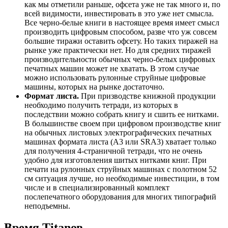
как мы отметили раньше, офсета уже не так много и, по
всей видимости, инвестировать в это уже нет смысла.
Все черно-белые книги в настоящее время имеет смысл
производить цифровым способом, разве что уж совсем
большие тиражи оставить офсету. Но таких тиражей на
рынке уже практически нет. Но для средних тиражей
производительности обычных черно-белых цифровых
печатных машин может не хватать. В этом случае
можно использовать рулонные струйные цифровые
машины, которых на рынке достаточно.
Формат листа.
При призводстве книжной продукции
необходимо получить тетради, из которых в
последствии можно собрать книгу и сшить ее нитками.
В большинстве своем при цифровом производстве книг
на обычных листовых электрографических печатных
машинах формата листа (A3 или SRA3) хватает только
для получения 4-страничной тетради, что не очень
удобно для изготовления шитых нитками книг. При
печати на рулонных струйных машинах с полотном 52
см ситуация лучше, но необходимые инвестиции, в том
числе и в специализированный комплект
послепечатного оборудования для многих типографий
неподъемны.
Время Titanов