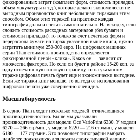
фиксированных затрат (комплект форм, стоимость приладки,
объем макулатуры и т.д.), которые делают экономически не
выгодным производство книг небольшими тиражами этим
способом. Объем этих тиражей на практике каждая
типография должна считать самостоятельно. На вскидку, если
сложить стоимость расходных материалов (без бумаги и
стоимости приладки), то только за счет печатных форм и
перерасхода бумаги на тираж указанной выше книги, нужно
затратить минимум 250-300 евро. На цифровых машинах
серии Titan стоимость производства определяется
фиксированной ценой «клика». Каков он — зависит от
множества факторов. Но если он будет в районе 15-20 коп. за
одну отпечатанную типовую страницу, то на указанном
тираже цифровая печать будет еще и экономически выгоднее.
Если же тиражи книг меньше, то выгода от использования
цифровой печати уже совершенно очевидна.
Масштабируемость
В серию Titan входит несколько моделей, отличающихся
производительностью. Выше мы указывали
производительность для модели Océ VarioPrint 6330. У модели
6270 — 266 стр/мин, у модели 6220 — 216 стр/мин, у модели
6180 — 177 стр/мин. Это позволяет типографии выбрать
наиболее подходящую для печати своих тиражей машину.