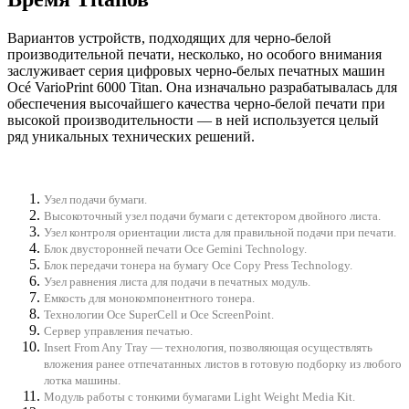
Вариантов устройств, подходящих для черно-белой
производительной печати, несколько, но особого внимания
заслуживает серия цифровых черно-белых печатных машин
Océ VarioPrint 6000 Titan. Она изначально разрабатывалась для
обеспечения высочайшего качества черно-белой печати при
высокой производительности — в ней используется целый
ряд уникальных технических решений.
Узел подачи бумаги.
Высокоточный узел подачи бумаги с детектором двойного листа.
Узел контроля ориентации листа для правильной подачи при печати.
Блок двусторонней печати Oce Gemini Technology.
Блок передачи тонера на бумагу Oce Copy Press Technology.
Узел равнения листа для подачи в печатных модуль.
Емкость для монокомпонентного тонера.
Технологии Oce SuperCell и Oce ScreenPoint.
Сервер управления печатью.
Insert From Any Tray — технология, позволяющая осуществлять
вложения ранее отпечатанных листов в готовую подборку из любого
лотка машины.
Модуль работы с тонкими бумагами Light Weight Media Kit.