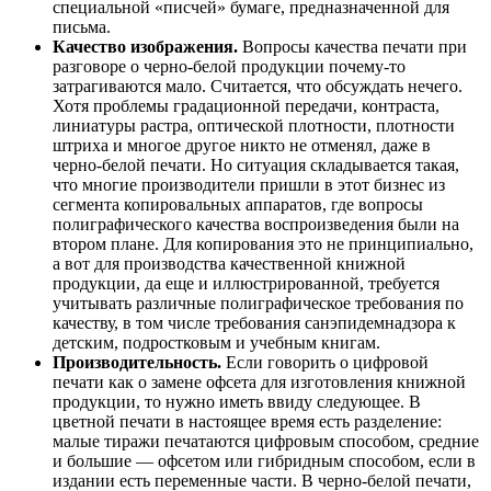
специальной «писчей» бумаге, предназначенной для
письма.
Качество изображения.
Вопросы качества печати при
разговоре о черно-белой продукции почему-то
затрагиваются мало. Считается, что обсуждать нечего.
Хотя проблемы градационной передачи, контраста,
линиатуры растра, оптической плотности, плотности
штриха и многое другое никто не отменял, даже в
черно-белой печати. Но ситуация складывается такая,
что многие производители пришли в этот бизнес из
сегмента копировальных аппаратов, где вопросы
полиграфического качества воспроизведения были на
втором плане. Для копирования это не принципиально,
а вот для производства качественной книжной
продукции, да еще и иллюстрированной, требуется
учитывать различные полиграфическое требования по
качеству, в том числе требования санэпидемнадзора к
детским, подростковым и учебным книгам.
Производительность.
Если говорить о цифровой
печати как о замене офсета для изготовления книжной
продукции, то нужно иметь ввиду следующее. В
цветной печати в настоящее время есть разделение:
малые тиражи печатаются цифровым способом, средние
и большие — офсетом или гибридным способом, если в
издании есть переменные части. В черно-белой печати,