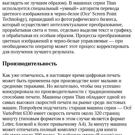
выглядеть не лучшим образом). В машинах серии Titan
используется специальный «умный» алгоритм перевода
цветного изображения в черно-белое (Ocе’ Screen Point
Technology), пришедший из фотографического бизнеса,
который осуществляет интеллектуальное преобразование,
прорабатывая света и тени, отдельно выделяя текст и графику,
и обрабатывая их особым образом. Процессы преобразования
цветных изображений в черно-белые управляемые — при
необходимости оператор может этот процесс корректировать
для получения лучшего результата.
Производительность
Как уже отмечалось, в настоящее время цифровая печать
может быть применена при производстве книг малыми и
средними тиражами. Но желательно, чтобы она успешно
конкурировала по производительности с традиционными
способами печати. Машины серии Titan обладают одной из
самых высоких скоростей печати на рынке среди листовых
машин. Попробуем подсчитать: старшая машина серии — Océ
VarioPrint 6330 имеет скорость печати около 320 страниц
минуту (типовым форматом в этом случае является формат
Letter, близкий к более привычному А4). За минуту машина
может отпечатать полный комплект страниц для книги
объемом около 300 полос. За рабочую смену (8 часов) она