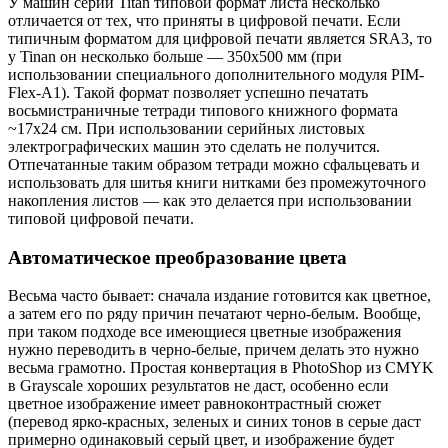
У машин серии Titan типовой формат листа несколько
отличается от тех, что приняты в цифровой печати. Если
типичным форматом для цифровой печати является SRA3, то
у Tinan он несколько больше — 350х500 мм (при
использовании специального дополнительного модуля PIM-
Flex-A1). Такой формат позволяет успешно печатать
восьмистраничные тетради типового книжного формата
~17х24 см. При использовании серийных листовых
электрографических машин это сделать не получится.
Отпечатанные таким образом тетради можно сфальцевать и
использовать для шитья книги нитками без промежуточного
накопления листов — как это делается при использовании
типовой цифровой печати.
Автоматическое преобразование цвета
Весьма часто бывает: сначала издание готовится как цветное,
а затем его по ряду причин печатают черно-белым. Вообще,
при таком подходе все имеющиеся цветные изображения
нужно переводить в черно-белые, причем делать это нужно
весьма грамотно. Простая конвертация в PhotoShop из CMYK
в Grayscale хороших результатов не даст, особенно если
цветное изображение имеет равноконтрастный сюжет
(перевод ярко-красных, зеленых и синих тонов в серые даст
примерно одинаковый серый цвет, и изображение будет