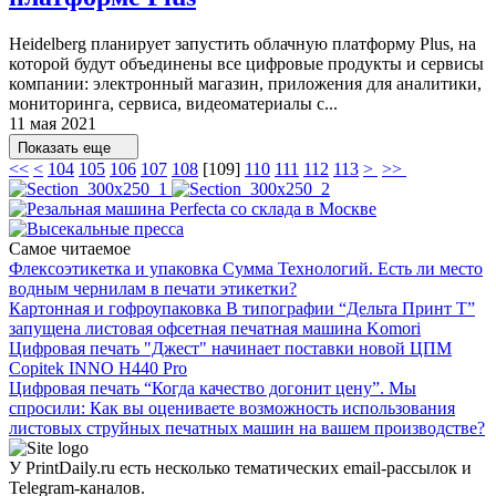
Heidelberg планирует запустить облачную платформу Plus, на
которой будут объединены все цифровые продукты и сервисы
компании: электронный магазин, приложения для аналитики,
мониторинга, сервиса, видеоматериалы с...
11 мая 2021
Показать еще
<<
<
104
105
106
107
108
[
109
]
110
111
112
113
>
>>
Самое читаемое
Флексоэтикетка и упаковка
Сумма Технологий.
Есть ли место
водным чернилам в печати этикетки?
Картонная и гофроупаковка
В типографии “Дельта Принт Т”
запущена листовая офсетная печатная машина Komori
Цифровая печать
"Джест" начинает поставки новой ЦПМ
Copitek INNO H440 Pro
Цифровая печать
“Когда качество догонит цену”.
Мы
спросили: Как вы оцениваете возможность использования
листовых струйных печатных машин на вашем производстве?
У PrintDaily.ru есть несколько тематических email-рассылок и
Telegram-каналов.