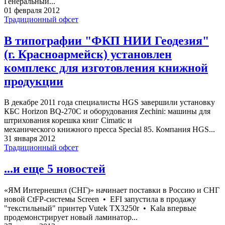
Генеральный...
01 февраля 2012
Традиционный офсет
В типографии "ФКП НИИ Геодезия"
(г. Красноармейск) установлен
комплекс для изготовления книжной
продукции
В декабре 2011 года специалисты HGS завершили установку
КБС Horizon BQ-270C и оборудования Zechini: машины для
штрихования корешка книг Cimatic и
механического книжного пресса Special 85. Компания HGS...
31 января 2012
Традиционный офсет
...и еще 5 новостей
«ЯМ Интернешнл (СНГ)» начинает поставки в Россию и СНГ
новой CtFP-системы Screen • EFI запустила в продажу
"текстильный" принтер Vutek TX3250r • Kala впервые
продемонстрирует новый ламинатор...