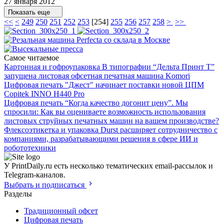
27 января 2012
Показать еще
<<
<
249
250
251
252
253
[
254
]
255
256
257
258
>
>>
Самое читаемое
Картонная и гофроупаковка
В типографии “Дельта Принт Т”
запущена листовая офсетная печатная машина Komori
Цифровая печать
"Джест" начинает поставки новой ЦПМ
Copitek INNO H440 Pro
Цифровая печать
“Когда качество догонит цену”.
Мы
спросили: Как вы оцениваете возможность использования
листовых струйных печатных машин на вашем производстве?
Флексоэтикетка и упаковка
Durst расширяет сотрудничество с
компаниями, разрабатывающими решения в сфере ИИ и
робототехники
У PrintDaily.ru есть несколько тематических email-рассылок и
Telegram-каналов.
Выбрать и подписаться
Разделы
Традиционный офсет
Цифровая печать