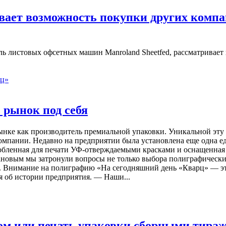
вает возможность покупки других компа
ль листовых офсетных машин Manroland Sheetfed, рассматривае
 рынок под себя
нке как производитель премиальной упаковки. Уникальной эту 
 компании. Недавно на предприятии была установлена еще одна 
обленная для печати УФ-отверждаемыми красками и оснащенная с
новым мы затронули вопросы не только выбора полиграфически
. Внимание на полиграфию «На сегодняшний день «Кварц» — эт
я об истории предприятия. — Наши...
ом или печать упаковки сборными тира