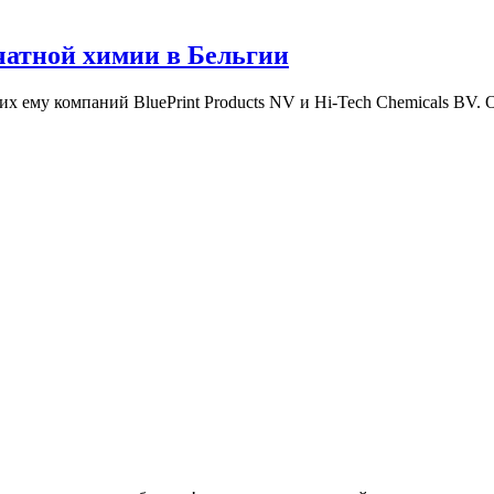
ечатной химии в Бельгии
 ему компаний BluePrint Products NV и Hi-Tech Chemicals BV. 