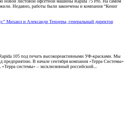
ию новой листовой офсетной машины Rapida 75 Pro. На самом
ожили. Недавно, работы были закончены и компания “Кениг
 Rapida 105 под печать высокореактивными УФ-красками. Мы
ейд предприятию. В начале сентября компания «Терра Системы»
). «Терра системы» – эксклюзивный российский...