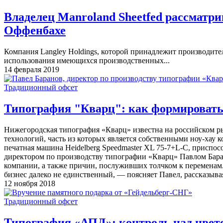
Владелец Manroland Sheetfed рассматри
Оффенбахе
Компания Langley Holdings, которой принадлежит производите
использования имеющихся производственных...
14 февраля 2019
Традиционный офсет
Типография "Кварц": как формировать
Нижегородская типография «Кварц» известна на российском ры
технологий, часть из которых является собственными ноу-хау
печатная машина Heidelberg Speedmaster XL 75-7+L-C, приспос
директором по производству типографии «Кварц» Павлом Бара
компании, а также причин, послуживших толчком к переменам
бизнес далеко не единственный, — поясняет Павел, рассказыва
12 ноября 2018
Традиционный офсет
Типография «АПД»: контроль над цвет