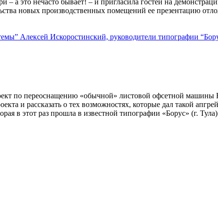
 – а это нечасто бывает! – и пригласила гостей на демонстрац
тельства новых производственных помещений ее презентацию отл
проект по переоcнащению «обычной» листовой офсетной машины
екта и рассказать о тех возможностях, которые дал такой апгр
рая в этот раз прошла в известной типографии «Борус» (г. Тула