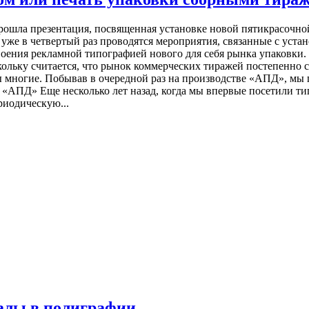
ошла презентация, посвященная установке новой пятикрасочной 
 уже в четвертый раз проводятся мероприятия, связанные с уст
оения рекламной типографией нового для себя рынка упаковки.
льку считается, что рынок коммерческих тиражей постепенно со
бы многие. Побывав в очередной раз на производстве «АПД», мы 
«АПД» Еще несколько лет назад, когда мы впервые посетили т
риодическую...
алы в полиграфии