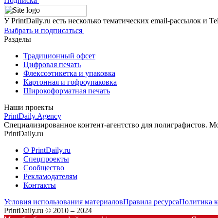
Подписка
У PrintDaily.ru есть несколько тематических email-рассылок и T
Выбрать и подписаться
Разделы
Традиционный офсет
Цифровая печать
Флексоэтикетка и упаковка
Картонная и гофроупаковка
Широкоформатная печать
Наши проекты
PrintDaily.Agency
Специализированное контент-агентство для полиграфистов. Мож
PrintDaily.ru
О PrintDaily.ru
Спецпроекты
Сообщество
Рекламодателям
Контакты
Условия использования материалов
Правила ресурса
Политика 
PrintDaily.ru © 2010 – 2024