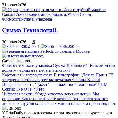
31 июля 2026
Флексоэтикетка и упаковка
Сумма Технологий.
30 июля 2026
6
Самое читаемое
Флексоэтикетка и упаковка
Сумма Технологий.
Есть ли место
водным чернилам в печати этикетки?
Картонная и гофроупаковка
В типографии “Дельта Принт Т”
запущена листовая офсетная печатная машина Komori
Цифровая печать
"Джест" начинает поставки новой ЦПМ
Copitek INNO H440 Pro
Цифровая печать
“Когда качество догонит цену”.
Мы
спросили: Как вы оцениваете возможность использования
листовых струйных печатных машин на вашем производстве?
У PrintDaily.ru есть несколько тематических email-рассылок и
Telegram-каналов.